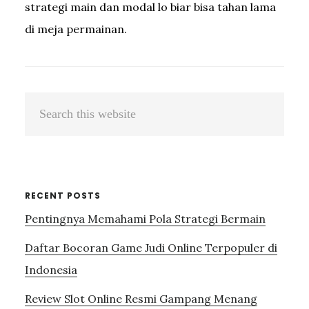
strategi main dan modal lo biar bisa tahan lama
di meja permainan.
Primary
Search
Sidebar
this
website
RECENT POSTS
Pentingnya Memahami Pola Strategi Bermain
Daftar Bocoran Game Judi Online Terpopuler di
Indonesia
Review Slot Online Resmi Gampang Menang