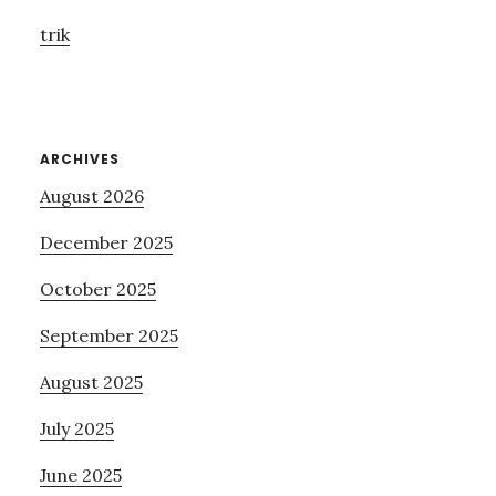
trik
ARCHIVES
August 2026
December 2025
October 2025
September 2025
August 2025
July 2025
June 2025