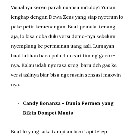
Visualnya keren parah nuansa mitologi Yunani
lengkap dengan Dewa Zeus yang siap nyetrum lo
pake petir kemenangan! Buat pemula, tenang
aja, lo bisa coba dulu versi demo-nya sebelum
nyemplung ke permainan uang asli. Lumayan
buat latihan baca pola dan cari timing gacor-
nya. Kalau udah ngerasa sreg, baru deh gas ke
versi aslinya biar bisa ngerasain sensasi maxwin-
nya.
Candy Bonanza – Dunia Permen yang
Bikin Dompet Manis
Buat lo yang suka tampilan lucu tapi tetep