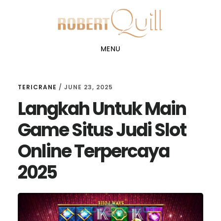
Skip
Skip
to
to
main
primary
MENU
content
sidebar
TERICRANE
/
JUNE 23, 2025
Langkah Untuk Main
Game Situs Judi Slot
Online Terpercaya
2025