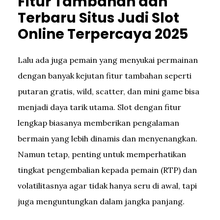
Fitur Tambahan dan
Terbaru Situs Judi Slot
Online Terpercaya 2025
Lalu ada juga pemain yang menyukai permainan
dengan banyak kejutan fitur tambahan seperti
putaran gratis, wild, scatter, dan mini game bisa
menjadi daya tarik utama. Slot dengan fitur
lengkap biasanya memberikan pengalaman
bermain yang lebih dinamis dan menyenangkan.
Namun tetap, penting untuk memperhatikan
tingkat pengembalian kepada pemain (RTP) dan
volatilitasnya agar tidak hanya seru di awal, tapi
juga menguntungkan dalam jangka panjang.