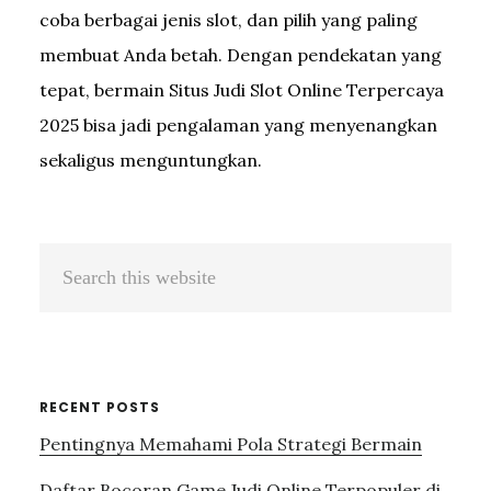
coba berbagai jenis slot, dan pilih yang paling
membuat Anda betah. Dengan pendekatan yang
tepat, bermain Situs Judi Slot Online Terpercaya
2025 bisa jadi pengalaman yang menyenangkan
sekaligus menguntungkan.
Primary
Search
Sidebar
this
website
RECENT POSTS
Pentingnya Memahami Pola Strategi Bermain
Daftar Bocoran Game Judi Online Terpopuler di