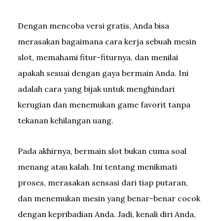
Dengan mencoba versi gratis, Anda bisa
merasakan bagaimana cara kerja sebuah mesin
slot, memahami fitur-fiturnya, dan menilai
apakah sesuai dengan gaya bermain Anda. Ini
adalah cara yang bijak untuk menghindari
kerugian dan menemukan game favorit tanpa
tekanan kehilangan uang.
Pada akhirnya, bermain slot bukan cuma soal
menang atau kalah. Ini tentang menikmati
proses, merasakan sensasi dari tiap putaran,
dan menemukan mesin yang benar-benar cocok
dengan kepribadian Anda. Jadi, kenali diri Anda,